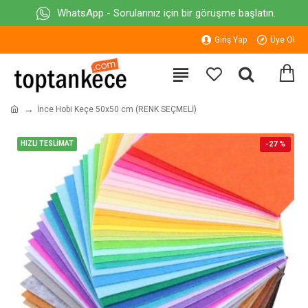
WhatsApp - Sorularınız için bir görüşme başlatın.
Giriş Yap
Üye Ol
İnce Hobi Keçe 50x50 cm (RENK SEÇMELİ)
HIZLI TESLİMAT
-27 %