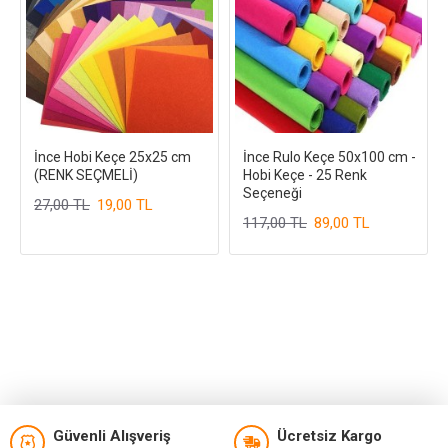
İnce Hobi Keçe 25x25 cm
İnce Rulo Keçe 50x100 cm -
(RENK SEÇMELİ)
Hobi Keçe - 25 Renk
Seçeneği
27,00 TL
19,00 TL
117,00 TL
89,00 TL
Güvenli Alışveriş
Ücretsiz Kargo