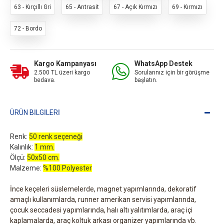
63 - Kırçıllı Gri
65 - Antrasit
67 - Açık Kırmızı
69 - Kırmızı
72 - Bordo
Kargo Kampanyası
WhatsApp Destek
2.500 TL üzeri kargo
Sorularınız için bir görüşme
bedava.
başlatın.
ÜRÜN BILGILERI
Renk:
50 renk seçeneği
Kalınlık:
1 mm.
Ölçü:
50x50 cm.
Malzeme:
%100 Polyester
İnce keçeleri süslemelerde, magnet yapımlarında, dekoratif
amaçlı kullanımlarda, runner amerikan servisi yapımlarında,
çocuk seccadesi yapımlarında, halı altı yalıtımlarda, araç içi
kaplamalarda, araç koltuk arkası organizer yapımlarında vb.