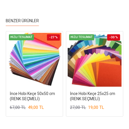
BENZER ÜRÜNLER
HIZLI TESLİMAT
-27 %
HIZLI TESLİMAT
-30 %
İnce Hobi Keçe 50x50 cm
İnce Hobi Keçe 25x25 cm
(RENK SEÇMELİ)
(RENK SEÇMELİ)
67,00 TL
49,00 TL
27,00 TL
19,00 TL