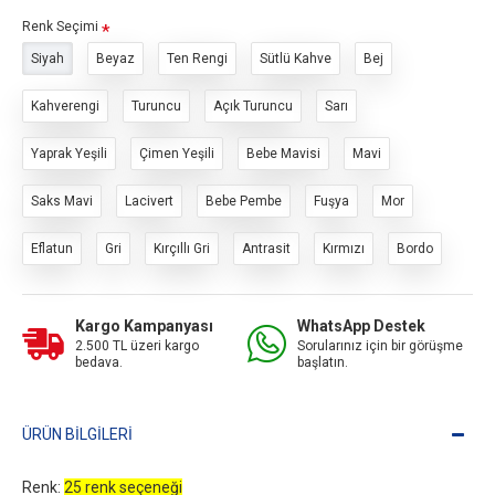
Renk Seçimi
Siyah
Beyaz
Ten Rengi
Sütlü Kahve
Bej
Kahverengi
Turuncu
Açık Turuncu
Sarı
Yaprak Yeşili
Çimen Yeşili
Bebe Mavisi
Mavi
Saks Mavi
Lacivert
Bebe Pembe
Fuşya
Mor
Eflatun
Gri
Kırçıllı Gri
Antrasit
Kırmızı
Bordo
Kargo Kampanyası
WhatsApp Destek
2.500 TL üzeri kargo
Sorularınız için bir görüşme
bedava.
başlatın.
ÜRÜN BILGILERI
Renk:
25 renk seçeneği