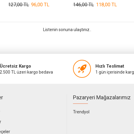
127,00 TL
96,00 TL
146,00 TL
118,00 TL
Listenin sonuna ulaştınız..
Ücretsiz Kargo
Hızlı Teslimat
2.500 TL üzeri kargo bedava
1 gün içerisinde kar
er
Pazaryeri Mağazalarımız
r
Trendyol
r
çeler