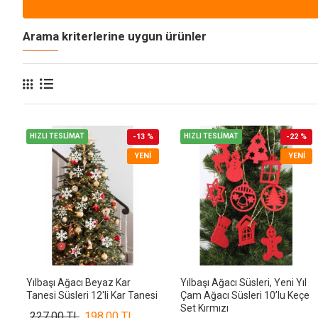
Arama kriterlerine uygun ürünler
HIZLI TESLİMAT
-13 %
HIZLI TESLİMAT
-22 %
YENI
YENI
Yılbaşı Ağacı Beyaz Kar
Yılbaşı Ağacı Süsleri, Yeni Yıl
Tanesi Süsleri 12'li Kar Tanesi
Çam Ağacı Süsleri 10’lu Keçe
Set Kırmızı
227,00 TL
198,00 TL