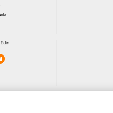
r
ünler
 Edin