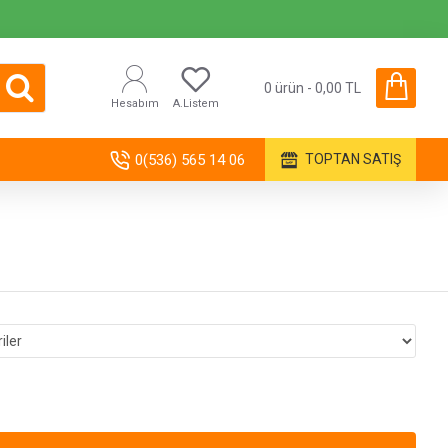
0 ürün - 0,00 TL
Hesabım
A.Listem
0(536) 565 14 06
TOPTAN SATIŞ