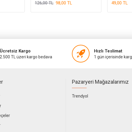
126,00 TL
98,00 TL
49,00 TL
Ücretsiz Kargo
Hızlı Teslimat
2.500 TL üzeri kargo bedava
1 gün içerisinde kar
er
Pazaryeri Mağazalarımız
r
Trendyol
r
çeler
r