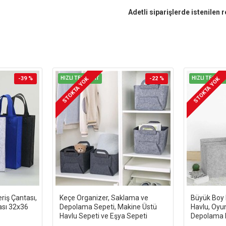
Adetli siparişlerde istenilen 
-39 %
HIZLI TESLİMAT
-22 %
HIZLI TESLİM
STOKTA YOK
STOKTA YOK
riş Çantası,
Keçe Organizer, Saklama ve
Büyük Boy K
sı 32x36
Depolama Sepeti, Makine Üstü
Havlu, Oyu
Havlu Sepeti ve Eşya Sepeti
Depolama 