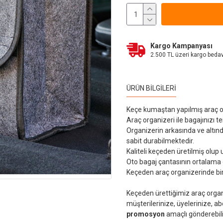
Kargo Kampanyası
2.500 TL üzeri kargo beda
ÜRÜN BILGILERI
Keçe kumaştan yapılmış araç o
Araç organizeri ile bagajınızı t
Organizerin arkasında ve altın
sabit durabilmektedir.
Kaliteli keçeden üretilmiş olup
Oto bagaj çantasının ortalama 
Keçeden araç organizerinde bir 
Keçeden ürettiğimiz araç organiz
müşterilerinize, üyelerinize, a
promosyon
amaçlı gönderebili