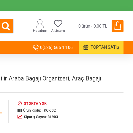
0 ürün - 0,00 TL
Hesabım
A.Listem
0(536) 565 14 06
TOPTAN SATIŞ
ilir Araba Bagajı Organizeri, Araç Bagajı
STOKTA YOK
L
Ürün Kodu:
TKO-002
Sipariş Sayısı: 31903