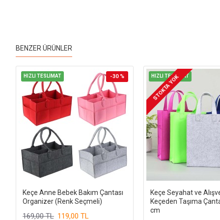
BENZER ÜRÜNLER
HIZLI TESLİMAT
-30 %
HIZLI TESLİMAT
STOKTA YOK
Keçe Anne Bebek Bakım Çantası
Keçe Seyahat ve Alışve
Organizer (Renk Seçmeli)
Keçeden Taşıma Çanta
cm
169,00 TL
119,00 TL