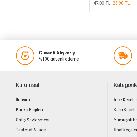
47,00 TL
28,90 TL
Güvenli Alışveriş
%100 güvenli ödeme
Kurumsal
Kategoril
İletişim
İnce Keçele
Banka Bilgileri
Kalın Keçele
Satış Sözleşmesi
Yumuşak Ke
Teslimat & İade
İthal Keçele