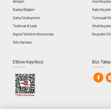
İletişim
İnce Keçele
Banka Bilgileri
Kalın Keçele
Satış Sözleşmesi
Yumuşak Ke
Teslimat & İade
İthal Keçele
Kişisel Verilerin Korunması
Keçeden Ür
Site Haritası
Etbise Kayıtlıyız
Bizi Takip