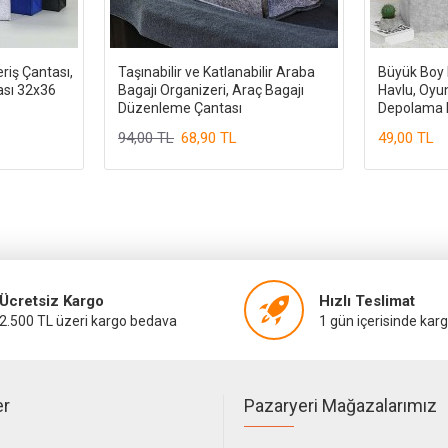
riş Çantası,
Taşınabilir ve Katlanabilir Araba
Büyük Boy K
sı 32x36
Bagajı Organizeri, Araç Bagajı
Havlu, Oyu
Düzenleme Çantası
Depolama 
94,00 TL
68,90 TL
49,00 TL
Ücretsiz Kargo
Hızlı Teslimat
2.500 TL üzeri kargo bedava
1 gün içerisinde kar
er
Pazaryeri Mağazalarımız