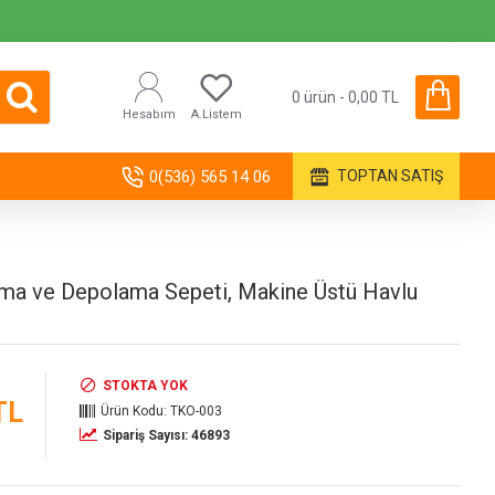
0 ürün - 0,00 TL
Hesabım
A.Listem
0(536) 565 14 06
TOPTAN SATIŞ
ama ve Depolama Sepeti, Makine Üstü Havlu
STOKTA YOK
TL
Ürün Kodu:
TKO-003
Sipariş Sayısı: 46893