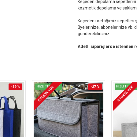
Keçeden depolama sepetlerini 
kozmetik depolama ve saklamala
Keçeden ürettiğimiz sepetleri şı
üyelerinize, abonelerinize vb. 
gönderebilirsiniz.
Adetli siparişlerde istenilen 
-39 %
HIZLI TESLİMAT
-27 %
HIZLI TESLİM
STOKTA YOK
STOKTA YOK