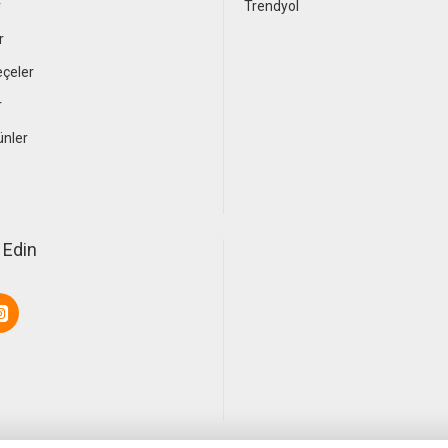
r
Trendyol
r
çeler
r
ünler
 Edin