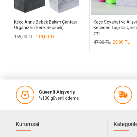
Keçe Anne Bebek Bakım Çantası
Keçe Seyahat ve Alışve
Organizer (Renk Seçmeli)
Keçeden Taşıma Çanta
cm
169,00 TL
119,00 TL
47,00 TL
28,90 TL
Güvenli Alışveriş
%100 güvenli ödeme
Kurumsal
Kategoril