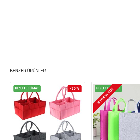
BENZER ÜRÜNLER
HIZLI TESLİMAT
-30 %
HIZLI TESLİMAT
STOKTA YOK