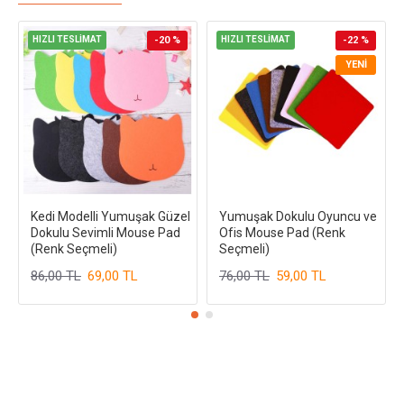
HIZLI TESLİMAT
-20 %
HIZLI TESLİMAT
-22 %
YENI
Kedi Modelli Yumuşak Güzel
Yumuşak Dokulu Oyuncu ve
Dokulu Sevimli Mouse Pad
Ofis Mouse Pad (Renk
(Renk Seçmeli)
Seçmeli)
86,00 TL
69,00 TL
76,00 TL
59,00 TL