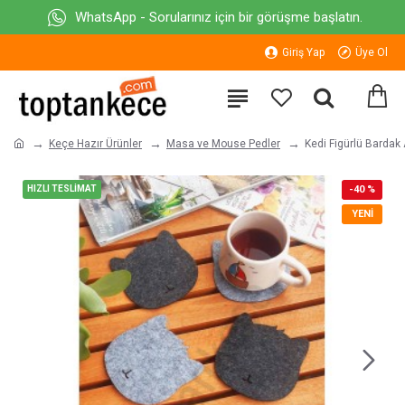
WhatsApp - Sorularınız için bir görüşme başlatın.
Giriş Yap
Üye Ol
Keçe Hazır Ürünler
Masa ve Mouse Pedler
Kedi Figürlü Bardak A
HIZLI TESLİMAT
-40 %
YENI