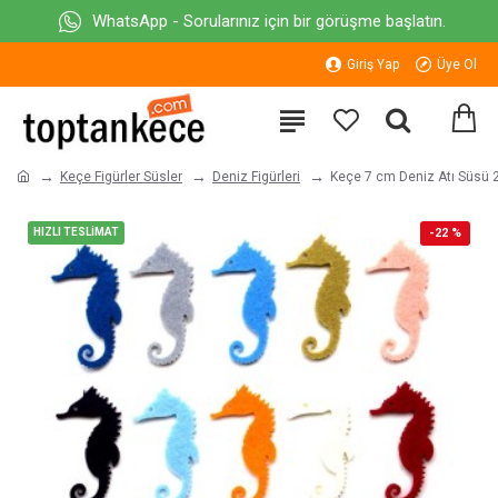
WhatsApp - Sorularınız için bir görüşme başlatın.
Giriş Yap
Üye Ol
Keçe Figürler Süsler
Deniz Figürleri
Keçe 7 cm Deniz Atı Süsü 2
HIZLI TESLİMAT
-22 %