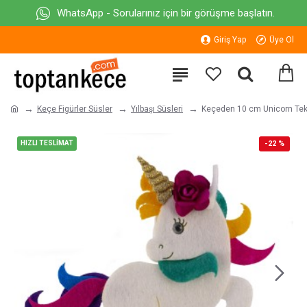
WhatsApp - Sorularınız için bir görüşme başlatın.
Giriş Yap
Üye Ol
Keçe Figürler Süsler
Yılbaşı Süsleri
Keçeden 10 cm Unicorn Tek
HIZLI TESLİMAT
-22 %