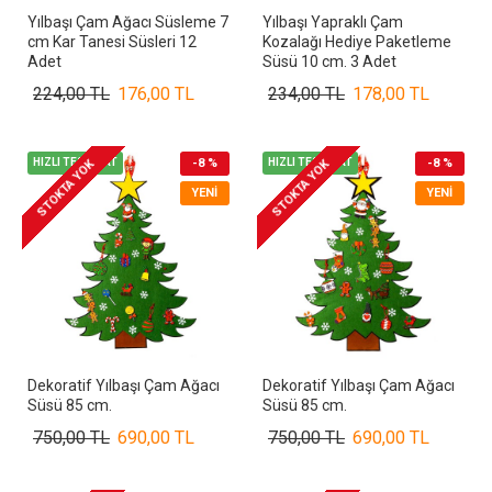
Yılbaşı Çam Ağacı Süsleme 7
Yılbaşı Yapraklı Çam
cm Kar Tanesi Süsleri 12
Kozalağı Hediye Paketleme
Adet
Süsü 10 cm. 3 Adet
224,00 TL
176,00 TL
234,00 TL
178,00 TL
HIZLI TESLİMAT
-8 %
HIZLI TESLİMAT
-8 %
STOKTA YOK
STOKTA YOK
YENI
YENI
Dekoratif Yılbaşı Çam Ağacı
Dekoratif Yılbaşı Çam Ağacı
Süsü 85 cm.
Süsü 85 cm.
750,00 TL
690,00 TL
750,00 TL
690,00 TL