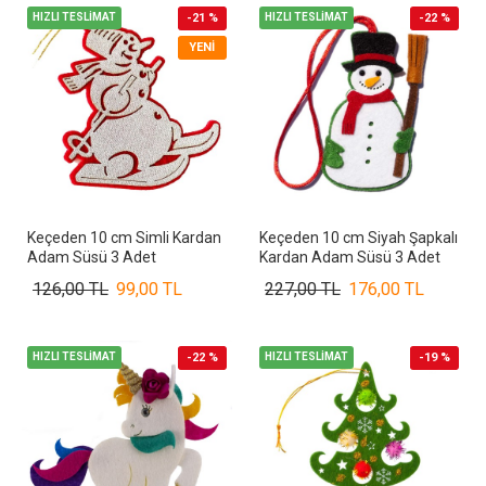
HIZLI TESLİMAT
-21 %
HIZLI TESLİMAT
-22 %
YENI
Keçeden 10 cm Simli Kardan
Keçeden 10 cm Siyah Şapkalı
Adam Süsü 3 Adet
Kardan Adam Süsü 3 Adet
126,00 TL
99,00 TL
227,00 TL
176,00 TL
HIZLI TESLİMAT
-22 %
HIZLI TESLİMAT
-19 %