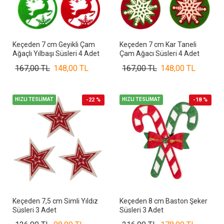
Keçeden 7 cm Geyikli Çam
Keçeden 7 cm Kar Taneli
Ağaçlı Yılbaşı Süsleri 4 Adet
Çam Ağacı Süsleri 4 Adet
167,00 TL
148,00 TL
167,00 TL
148,00 TL
HIZLI TESLİMAT
-22 %
HIZLI TESLİMAT
-18 %
Keçeden 7,5 cm Simli Yıldız
Keçeden 8 cm Baston Şeker
Süsleri 3 Adet
Süsleri 3 Adet