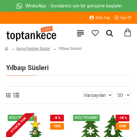
WhatsApp - Sorularınız için bir görüşme başlatın.
Giriş Yap
Üye Ol
Keçe Figürler Süsler
Yılbaşı Süsleri
Yılbaşı Süsleri
HIZLI TESLİMAT
-8 %
HIZLI TESLİMAT
-18 %
STOKTA YOK
YENI
YENI