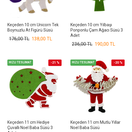
Keçeden 10 cm Unicorn Tek
Keçeden 10 cm Yılbaşı
Boynuzlu At Figürü Süsü
Ponponlu Çam Ağacı Süsü 3
Adet
176,00 TL
138,00 TL
236,00 TL
190,00 TL
HIZLI TESLİMAT
-21 %
HIZLI TESLİMAT
-20 %
Keçeden 11 cm Hediye
Keçeden 11 cm Mutlu Yıllar
Çuvallı Noel Baba Süsü 3
Noel Baba Süsü