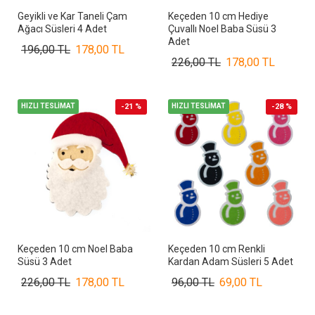
Geyikli ve Kar Taneli Çam
Keçeden 10 cm Hediye
Ağacı Süsleri 4 Adet
Çuvallı Noel Baba Süsü 3
Adet
196,00 TL
178,00 TL
226,00 TL
178,00 TL
HIZLI TESLİMAT
-21 %
HIZLI TESLİMAT
-28 %
Keçeden 10 cm Noel Baba
Keçeden 10 cm Renkli
Süsü 3 Adet
Kardan Adam Süsleri 5 Adet
226,00 TL
178,00 TL
96,00 TL
69,00 TL