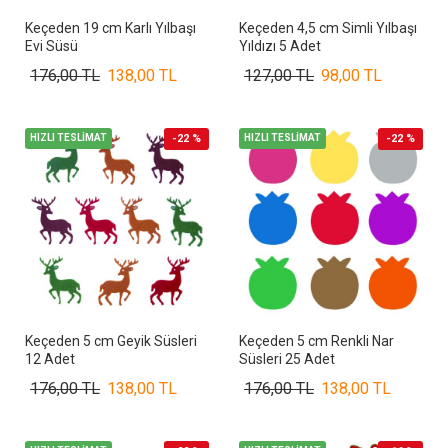
Keçeden 19 cm Karlı Yılbaşı
Keçeden 4,5 cm Simli Yılbaşı
Evi Süsü
Yıldızı 5 Adet
176,00 TL
138,00 TL
127,00 TL
98,00 TL
HIZLI TESLİMAT
-22 %
HIZLI TESLİMAT
-22 %
Keçeden 5 cm Geyik Süsleri
Keçeden 5 cm Renkli Nar
12 Adet
Süsleri 25 Adet
176,00 TL
138,00 TL
176,00 TL
138,00 TL