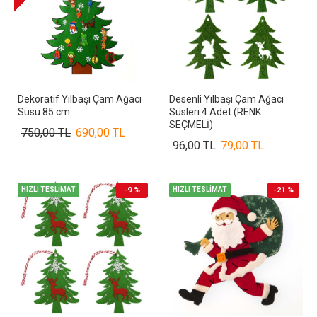
Dekoratif Yılbaşı Çam Ağacı
Desenli Yılbaşı Çam Ağacı
Süsü 85 cm.
Süsleri 4 Adet (RENK
SEÇMELİ)
750,00 TL
690,00 TL
96,00 TL
79,00 TL
HIZLI TESLİMAT
-9 %
HIZLI TESLİMAT
-21 %