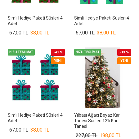
Simli Hediye Paketi Süsleri 4
Simli Hediye Paketi Süsleri 4
Adet
Adet
67,00 TL
38,00 TL
67,00 TL
38,00 TL
HIZLI TESLİMAT
-43 %
HIZLI TESLİMAT
-13 %
YENI
YENI
Simli Hediye Paketi Süsleri 4
Yılbaşı Ağacı Beyaz Kar
Adet
Tanesi Süsleri 12'li Kar
Tanesi
67,00 TL
38,00 TL
227,00 TL
198,00 TL