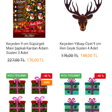
Keçeden 9 cm Süpürgeli
Keçeden Yılbaşı Özel 9 cm
Mavi Şapkalı Kardan Adam
Ren Geyik Süsleri 4 Adet
Süsleri 3 Adet
176,00 TL
148,00 TL
227,00 TL
176,00 TL
HIZLI TESLİMAT
-43 %
HIZLI TESLİMAT
-43 %
YENI