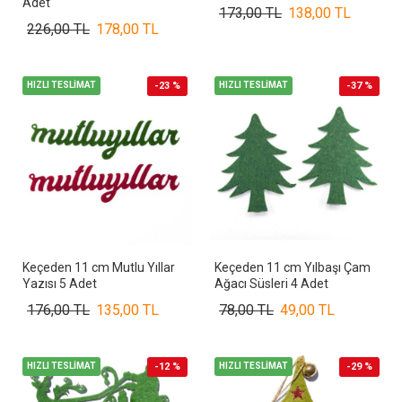
Adet
173,00 TL
138,00 TL
226,00 TL
178,00 TL
HIZLI TESLİMAT
-23 %
HIZLI TESLİMAT
-37 %
Keçeden 11 cm Mutlu Yıllar
Keçeden 11 cm Yılbaşı Çam
Yazısı 5 Adet
Ağacı Süsleri 4 Adet
176,00 TL
135,00 TL
78,00 TL
49,00 TL
HIZLI TESLİMAT
-12 %
HIZLI TESLİMAT
-29 %