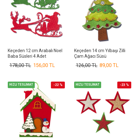
Keçeden 12 cm Arabalı Noel
Keçeden 14 cm Yılbaşı Zilli
Baba Süsleri 4 Adet
Çam Ağacı Süsü
178,00 TL
156,00 TL
126,00 TL
89,00 TL
HIZLI TESLİMAT
-22 %
HIZLI TESLİMAT
-23 %