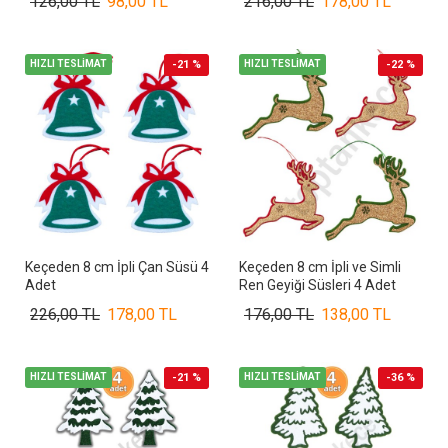
126,00 TL
98,00 TL
216,00 TL
178,00 TL
HIZLI TESLİMAT
-21 %
HIZLI TESLİMAT
-22 %
Keçeden 8 cm İpli Çan Süsü 4
Keçeden 8 cm İpli ve Simli
Adet
Ren Geyiği Süsleri 4 Adet
226,00 TL
178,00 TL
176,00 TL
138,00 TL
HIZLI TESLİMAT
-21 %
HIZLI TESLİMAT
-36 %