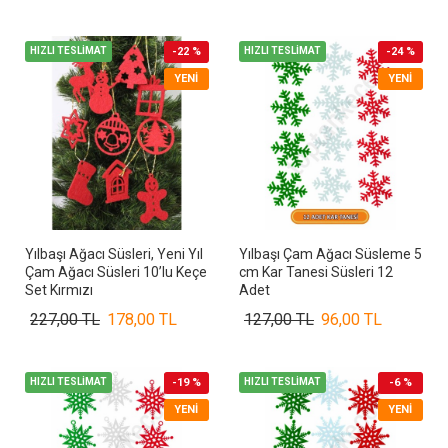
HIZLI TESLİMAT
-22 %
HIZLI TESLİMAT
-24 %
YENI
YENI
Yılbaşı Ağacı Süsleri, Yeni Yıl
Yılbaşı Çam Ağacı Süsleme 5
Çam Ağacı Süsleri 10’lu Keçe
cm Kar Tanesi Süsleri 12
Set Kırmızı
Adet
227,00 TL
178,00 TL
127,00 TL
96,00 TL
HIZLI TESLİMAT
-19 %
HIZLI TESLİMAT
-6 %
YENI
YENI