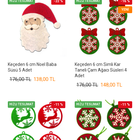
HIZLI TESLİMAT
-22 %
HIZLI TESLİMAT
-16 %
YENI
Keçeden 6 cm Noel Baba
Keçeden 6 cm Simli Kar
Süsü 5 Adet
Taneli Çam Ağacı Süsleri 4
Adet
176,00 TL
138,00 TL
176,00 TL
148,00 TL
HIZLI TESLİMAT
-11 %
HIZLI TESLİMAT
-11 %