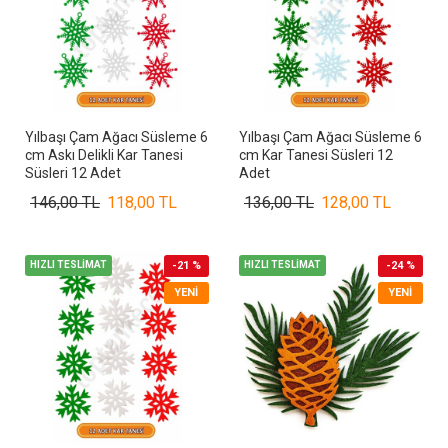
Yılbaşı Çam Ağacı Süsleme 6
Yılbaşı Çam Ağacı Süsleme 6
cm Askı Delikli Kar Tanesi
cm Kar Tanesi Süsleri 12
Süsleri 12 Adet
Adet
146,00 TL
118,00 TL
136,00 TL
128,00 TL
HIZLI TESLİMAT
-21 %
HIZLI TESLİMAT
-24 %
YENI
YENI