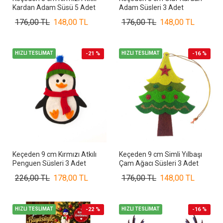
Kardan Adam Süsü 5 Adet
Adam Süsleri 3 Adet
176,00 TL
148,00 TL
176,00 TL
148,00 TL
HIZLI TESLİMAT
-21 %
HIZLI TESLİMAT
-16 %
Keçeden 9 cm Kırmızı Atkılı
Keçeden 9 cm Simli Yılbaşı
Penguen Süsleri 3 Adet
Çam Ağacı Süsleri 3 Adet
226,00 TL
178,00 TL
176,00 TL
148,00 TL
HIZLI TESLİMAT
-22 %
HIZLI TESLİMAT
-16 %