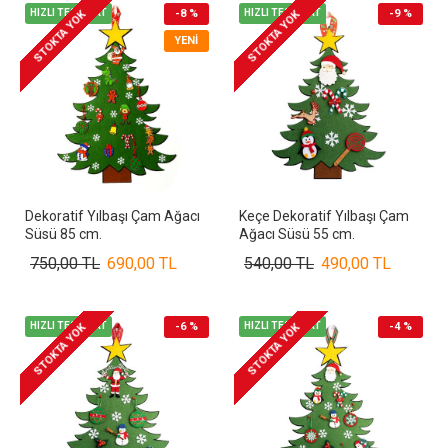
HIZLI TESLİMAT
-8 %
HIZLI TESLİMAT
-9 %
STOKTA YOK
STOKTA YOK
YENI
Dekoratif Yılbaşı Çam Ağacı
Keçe Dekoratif Yılbaşı Çam
Süsü 85 cm.
Ağacı Süsü 55 cm.
750,00 TL
690,00 TL
540,00 TL
490,00 TL
HIZLI TESLİMAT
-6 %
HIZLI TESLİMAT
-4 %
STOKTA YOK
STOKTA YOK