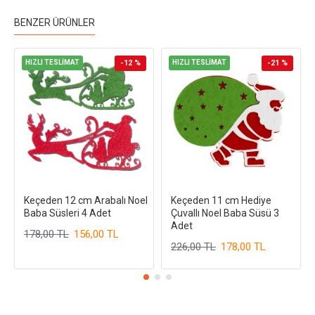
BENZER ÜRÜNLER
HIZLI TESLİMAT
-12 %
HIZLI TESLİMAT
-21 %
Keçeden 12 cm Arabalı Noel
Keçeden 11 cm Hediye
Baba Süsleri 4 Adet
Çuvallı Noel Baba Süsü 3
Adet
178,00 TL
156,00 TL
226,00 TL
178,00 TL