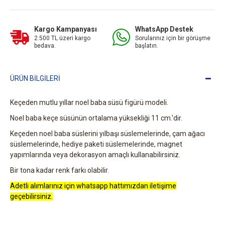
Kargo Kampanyası
WhatsApp Destek
2.500 TL üzeri kargo
Sorularınız için bir görüşme
bedava.
başlatın.
ÜRÜN BILGILERI
Keçeden mutlu yıllar noel baba süsü figürü modeli.
Noel baba keçe süsünün ortalama yüksekliği 11 cm.'dir.
Keçeden noel baba süslerini yılbaşı süslemelerinde, çam ağacı
süslemelerinde, hediye paketi süslemelerinde, magnet
yapımlarında veya dekorasyon amaçlı kullanabilirsiniz.
Bir tona kadar renk farkı olabilir.
Adetli alımlarınız için whatsapp hattımızdan iletişime
geçebilirsiniz.