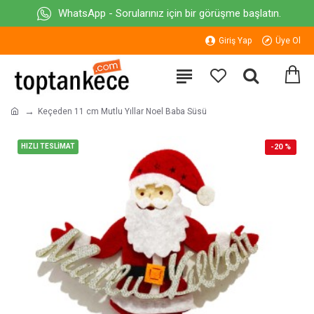
WhatsApp - Sorularınız için bir görüşme başlatın.
Giriş Yap
Üye Ol
Keçeden 11 cm Mutlu Yıllar Noel Baba Süsü
HIZLI TESLİMAT
-20 %