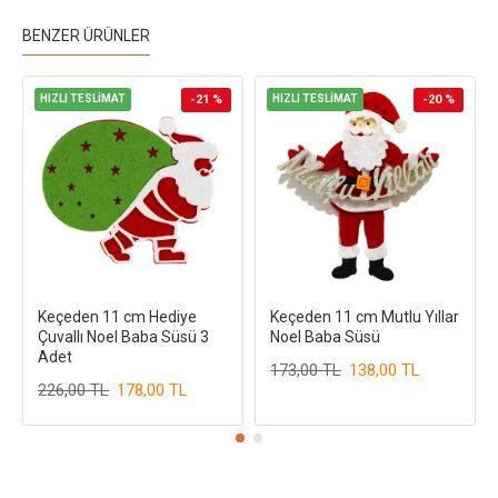
BENZER ÜRÜNLER
HIZLI TESLİMAT
-21 %
HIZLI TESLİMAT
-20 %
Keçeden 11 cm Hediye
Keçeden 11 cm Mutlu Yıllar
Çuvallı Noel Baba Süsü 3
Noel Baba Süsü
Adet
173,00 TL
138,00 TL
226,00 TL
178,00 TL