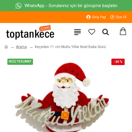
WhatsApp - Sorularınız için bir görüşme başlatın.
Giriş Yap
Üye Ol
Arama
Keçeden 11 cm Mutlu Yıllar Noel Baba Süsü
HIZLI TESLİMAT
-20 %