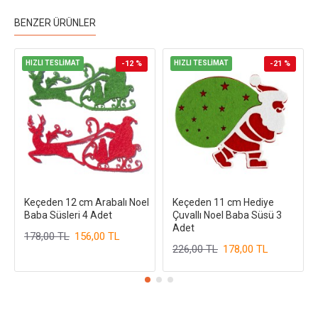
BENZER ÜRÜNLER
HIZLI TESLİMAT
-12 %
HIZLI TESLİMAT
-21 %
Keçeden 12 cm Arabalı Noel
Keçeden 11 cm Hediye
Baba Süsleri 4 Adet
Çuvallı Noel Baba Süsü 3
Adet
178,00 TL
156,00 TL
226,00 TL
178,00 TL