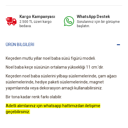
Kargo Kampanyası
WhatsApp Destek
2.500 TL üzeri kargo
Sorularınız için bir görüşme
bedava.
başlatın.
ÜRÜN BILGILERI
Keçeden mutlu yıllar noel baba süsü figürü modeli.
Noel baba keçe süsünün ortalama yüksekliği 11 cm.'dir.
Keçeden noel baba süslerini yılbaşı süslemelerinde, çam ağacı
süslemelerinde, hediye paketi süslemelerinde, magnet
yapımlarında veya dekorasyon amaçlı kullanabilirsiniz.
Bir tona kadar renk farkı olabilir.
Adetli alımlarınız için whatsapp hattımızdan iletişime
geçebilirsiniz.