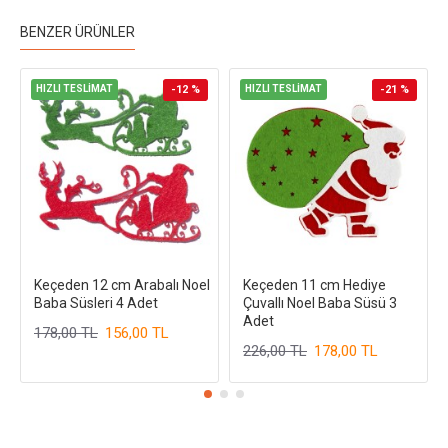
BENZER ÜRÜNLER
HIZLI TESLİMAT
-12 %
HIZLI TESLİMAT
-21 %
Keçeden 12 cm Arabalı Noel
Keçeden 11 cm Hediye
Baba Süsleri 4 Adet
Çuvallı Noel Baba Süsü 3
Adet
178,00 TL
156,00 TL
226,00 TL
178,00 TL