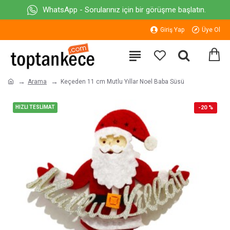
WhatsApp - Sorularınız için bir görüşme başlatın.
Giriş Yap
Üye Ol
Arama
Keçeden 11 cm Mutlu Yıllar Noel Baba Süsü
HIZLI TESLİMAT
-20 %