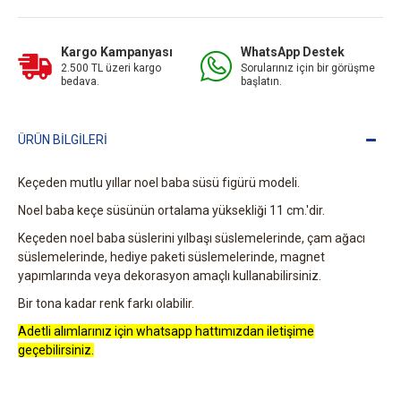
Kargo Kampanyası
WhatsApp Destek
2.500 TL üzeri kargo
Sorularınız için bir görüşme
bedava.
başlatın.
ÜRÜN BILGILERI
Keçeden mutlu yıllar noel baba süsü figürü modeli.
Noel baba keçe süsünün ortalama yüksekliği 11 cm.'dir.
Keçeden noel baba süslerini yılbaşı süslemelerinde, çam ağacı
süslemelerinde, hediye paketi süslemelerinde, magnet
yapımlarında veya dekorasyon amaçlı kullanabilirsiniz.
Bir tona kadar renk farkı olabilir.
Adetli alımlarınız için whatsapp hattımızdan iletişime
geçebilirsiniz.