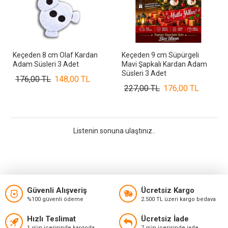
Keçeden 8 cm Olaf Kardan
Keçeden 9 cm Süpürgeli
Adam Süsleri 3 Adet
Mavi Şapkalı Kardan Adam
Süsleri 3 Adet
176,00 TL
148,00 TL
227,00 TL
176,00 TL
Listenin sonuna ulaştınız..
Güvenli Alışveriş
Ücretsiz Kargo
%100 güvenli ödeme
2.500 TL üzeri kargo bedava
Hızlı Teslimat
Ücretsiz İade
1 gün içerisinde kargoda
7 gün içerisinde iade