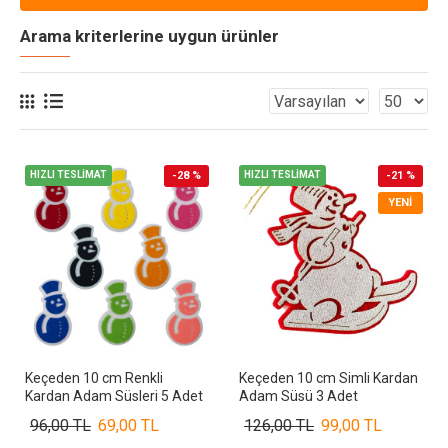
Arama kriterlerine uygun ürünler
HIZLI TESLİMAT
-28 %
HIZLI TESLİMAT
-21 %
YENI
Keçeden 10 cm Renkli
Keçeden 10 cm Simli Kardan
Kardan Adam Süsleri 5 Adet
Adam Süsü 3 Adet
96,00 TL
69,00 TL
126,00 TL
99,00 TL