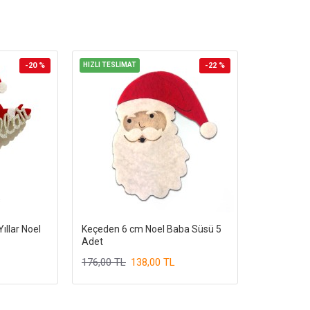
-20 %
HIZLI TESLİMAT
-22 %
ıllar Noel
Keçeden 6 cm Noel Baba Süsü 5
Adet
176,00 TL
138,00 TL