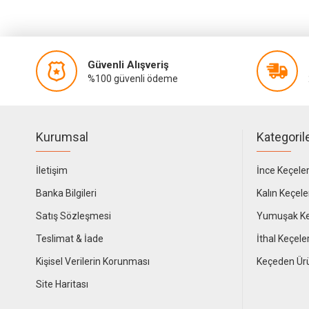
Güvenli Alışveriş
%100 güvenli ödeme
Kurumsal
Kategoril
İletişim
İnce Keçele
Banka Bilgileri
Kalın Keçele
Satış Sözleşmesi
Yumuşak Ke
Teslimat & İade
İthal Keçele
Kişisel Verilerin Korunması
Keçeden Ür
Site Haritası