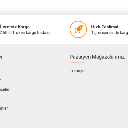
Ücretsiz Kargo
Hızlı Teslimat
2.500 TL üzeri kargo bedava
1 gün içerisinde kar
er
Pazaryeri Mağazalarımız
r
Trendyol
r
çeler
r
ünler