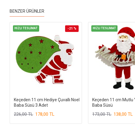
BENZER ÜRÜNLER
HIZLI TESLİMAT
-21 %
HIZLI TESLİMAT
Keçeden 11 cm Hediye Çuvallı Noel
Keçeden 11 cm Mutlu Y
Baba Süsü 3 Adet
Baba Süsü
226,00 TL
178,00 TL
173,00 TL
138,00 TL