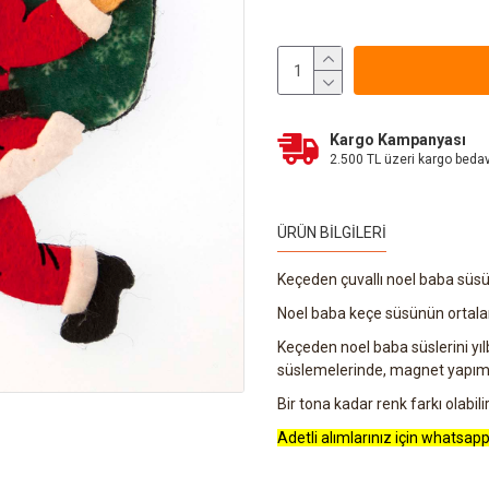
Kargo Kampanyası
2.500 TL üzeri kargo beda
ÜRÜN BILGILERI
Keçeden çuvallı noel baba süsü
Noel baba keçe süsünün ortalam
Keçeden noel baba süslerini yı
süslemelerinde, magnet yapımla
Bir tona kadar renk farkı olabilir
Adetli alımlarınız için whatsapp