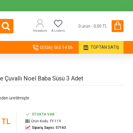
0 ürün - 0,00 TL
Hesabım
A.Listem
0(536) 565 14 06
TOPTAN SATIŞ
 Çuvallı Noel Baba Süsü 3 Adet
eden üretilmiştir.
STOKTA VAR
 TL
Ürün Kodu:
FY-119
Sipariş Sayısı: 57163