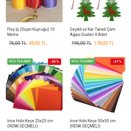
Floş İp (Sıçan Kuyruğu) 10
Geyikli ve Kar Taneli Çam
Metre
Ağacı Süsleri 4 Adet
76,00 TL
49,00 TL
196,00 TL
178,00 TL
HIZLI TESLİMAT
-30 %
HIZLI TESLİMAT
-27 %
İnce Hobi Keçe 25x25 cm
İnce Hobi Keçe 50x50 cm
(RENK SEÇMELİ)
(RENK SEÇMELİ)