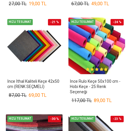
27,00 TL
19,00 TL
67,00 TL
49,00 TL
HIZLI TESLİMAT
-21 %
HIZLI TESLİMAT
-24 %
İnce İthal Kaliteli Keçe 42x50
İnce Rulo Keçe 50x100 cm -
cm (RENK SEÇMELİ)
Hobi Keçe - 25 Renk
Seçeneği
87,00 TL
69,00 TL
117,00 TL
89,00 TL
HIZLI TESLİMAT
-30 %
HIZLI TESLİMAT
-23 %