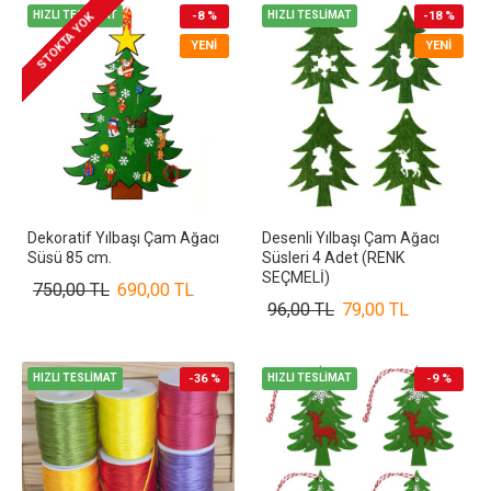
HIZLI TESLİMAT
-8 %
HIZLI TESLİMAT
-18 %
STOKTA YOK
YENI
YENI
Dekoratif Yılbaşı Çam Ağacı
Desenli Yılbaşı Çam Ağacı
Süsü 85 cm.
Süsleri 4 Adet (RENK
SEÇMELİ)
750,00 TL
690,00 TL
96,00 TL
79,00 TL
HIZLI TESLİMAT
-36 %
HIZLI TESLİMAT
-9 %