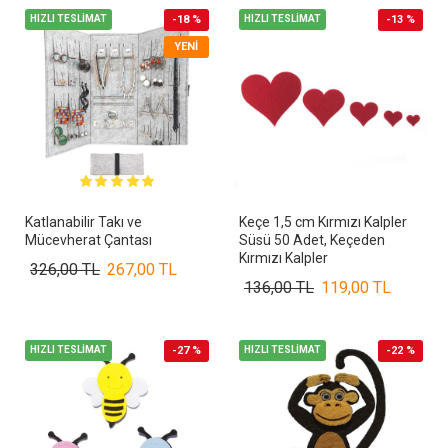
HIZLI TESLİMAT
-18 %
HIZLI TESLİMAT
-13 %
YENI
Katlanabilir Takı ve
Keçe 1,5 cm Kırmızı Kalpler
Mücevherat Çantası
Süsü 50 Adet, Keçeden
Kırmızı Kalpler
326,00 TL
267,00 TL
136,00 TL
119,00 TL
HIZLI TESLİMAT
-27 %
HIZLI TESLİMAT
-22 %