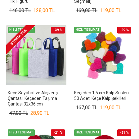
Tilki Figürü
Seçmeli)
146,00 TL
128,00 TL
169,00 TL
119,00 TL
HIZLI TESLİMAT
-39 %
HIZLI TESLİMAT
-29 %
STOKTA YOK
Keçe Seyahat ve Alışveriş
Keçeden 1,5 cm Kalp Süsleri
Çantası, Keçeden Taşıma
50 Adet, Keçe Kalp Şekilleri
Çantası 32x36 cm
167,00 TL
119,00 TL
47,00 TL
28,90 TL
HIZLI TESLİMAT
-21 %
HIZLI TESLİMAT
-21 %