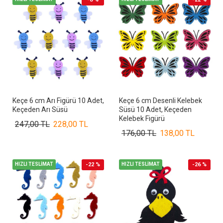
Keçe 6 cm Arı Figürü 10 Adet,
Keçe 6 cm Desenli Kelebek
Keçeden Arı Süsü
Süsü 10 Adet, Keçeden
Kelebek Figürü
247,00 TL
228,00 TL
176,00 TL
138,00 TL
HIZLI TESLİMAT
-22 %
HIZLI TESLİMAT
-26 %