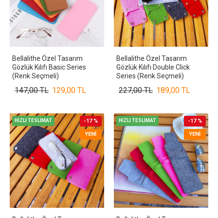
Bellalithe Özel Tasarım
Bellalithe Özel Tasarım
Gözlük Kılıfı Basic Series
Gözlük Kılıfı Double Click
(Renk Seçmeli)
Series (Renk Seçmeli)
147,00 TL
129,00 TL
227,00 TL
189,00 TL
HIZLI TESLİMAT
-17 %
HIZLI TESLİMAT
-17 %
YENI
YENI