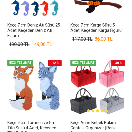
Keçe 7 cm Deniz Atı Süsü 25
Keçe 7 cm Karga Süsü 5
Adet, Keçeden Deniz Atı
Adet, Keçeden Karga Figürü
Figürü
117,00 TL
86,00 TL
190,00 TL
149,00 TL
HIZLI TESLİMAT
-12 %
HIZLI TESLİMAT
-30 %
Keçe 9 cm Turuncu ve Gri
Keçe Anne Bebek Bakım
Tilki Süsü 4 Adet, Keçeden
Çantası Organizer (Renk