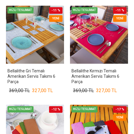
HIZLI TESLİMAT
-11 %
HIZLI TESLİMAT
-11 %
YENI
YENI
Bellalithe Gri Temalı
Bellalithe Kırmızı Temalı
Amerikan Servis Takımı 6
Amerikan Servis Takımı 6
Parça
Parça
369,00 TL
327,00 TL
369,00 TL
327,00 TL
HIZLI TESLİMAT
-12 %
HIZLI TESLİMAT
-17 %
YENI