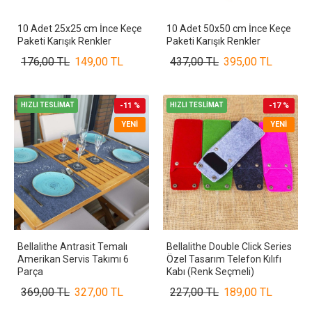
10 Adet 25x25 cm İnce Keçe
10 Adet 50x50 cm İnce Keçe
Paketi Karışık Renkler
Paketi Karışık Renkler
176,00 TL
149,00 TL
437,00 TL
395,00 TL
HIZLI TESLİMAT
-11 %
HIZLI TESLİMAT
-17 %
YENI
YENI
Bellalithe Antrasit Temalı
Bellalithe Double Click Series
Amerikan Servis Takımı 6
Özel Tasarım Telefon Kılıfı
Parça
Kabı (Renk Seçmeli)
369,00 TL
327,00 TL
227,00 TL
189,00 TL