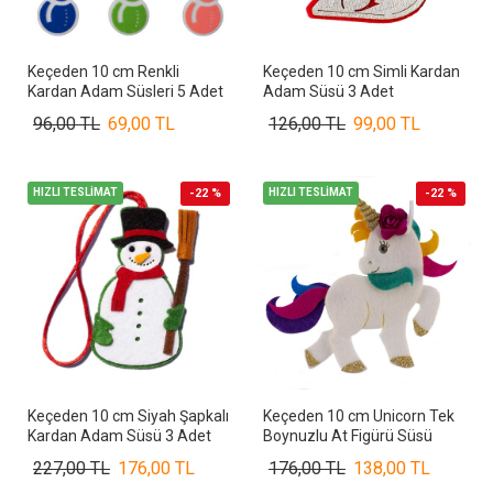
Keçeden 10 cm Renkli
Keçeden 10 cm Simli Kardan
Kardan Adam Süsleri 5 Adet
Adam Süsü 3 Adet
96,00 TL
69,00 TL
126,00 TL
99,00 TL
HIZLI TESLİMAT
-22 %
HIZLI TESLİMAT
-22 %
Keçeden 10 cm Siyah Şapkalı
Keçeden 10 cm Unicorn Tek
Kardan Adam Süsü 3 Adet
Boynuzlu At Figürü Süsü
227,00 TL
176,00 TL
176,00 TL
138,00 TL