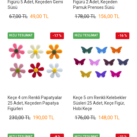
Figürü 5 Adet, Keçeden Gemi
Figürü 2 Adet, Keçeden
Süsü
Pamuk Prenses Süsü
67,00 TL
49,00 TL
178,00 TL
156,00 TL
HIZLI TESLİMAT
-17 %
HIZLI TESLİMAT
-16 %
Keçe 4 cm Renkli Papatyalar
Keçe 5 cm Renkli Kelebekler
25 Adet, Keçeden Papatya
Süsleri 25 Adet, Keçe Figür,
Figürleri
Hobi Keçe
230,00 TL
190,00 TL
176,00 TL
148,00 TL
HIZLI TESLİMAT
-8 %
HIZLI TESLİMAT
-22 %