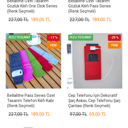
Bellalithe Özel Tasarım
Bellalithe Özel Tasarım
Gözlük Kılıfı One Click Series
Gözlük Kılıfı Pass Series
(Renk Seçmeli)
(Renk Seçmeli)
227,00 TL
189,00 TL
227,00 TL
189,00 TL
HIZLI TESLİMAT
-17 %
HIZLI TESLİMAT
-29 %
YENI
YENI
Bellalithe Pass Series Özel
Cep Telefonu İçin Dekoratif
Tasarım Telefon Kılıfı Kabı
Şarj Askısı, Cep Telefonu Şarj
(Renk Seçmeli)
Çantası (Renk Seçmeli)
227,00 TL
189,00 TL
97,00 TL
69,00 TL