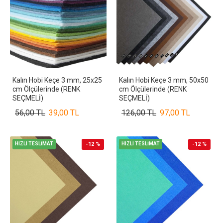
Kalın Hobi Keçe 3 mm, 25x25
Kalın Hobi Keçe 3 mm, 50x50
cm Ölçülerinde (RENK
cm Ölçülerinde (RENK
SEÇMELİ)
SEÇMELİ)
56,00 TL
39,00 TL
126,00 TL
97,00 TL
HIZLI TESLİMAT
-12 %
HIZLI TESLİMAT
-12 %