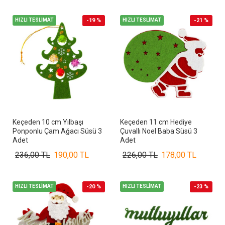
HIZLI TESLİMAT
-19 %
HIZLI TESLİMAT
-21 %
Keçeden 10 cm Yılbaşı
Keçeden 11 cm Hediye
Ponponlu Çam Ağacı Süsü 3
Çuvallı Noel Baba Süsü 3
Adet
Adet
236,00 TL
190,00 TL
226,00 TL
178,00 TL
HIZLI TESLİMAT
-20 %
HIZLI TESLİMAT
-23 %