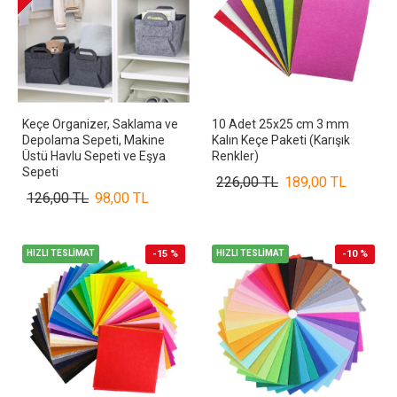
Keçe Organizer, Saklama ve
10 Adet 25x25 cm 3 mm
Depolama Sepeti, Makine
Kalın Keçe Paketi (Karışık
Üstü Havlu Sepeti ve Eşya
Renkler)
Sepeti
226,00 TL
189,00 TL
126,00 TL
98,00 TL
HIZLI TESLİMAT
-15 %
HIZLI TESLİMAT
-10 %