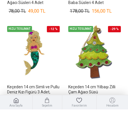
Ağacı Süsleri 4 Adet
Baba Süsleri 4 Adet
78,00 TL
49,00 TL
178,00 TL
156,00 TL
HIZLI TESLİMAT
-12 %
HIZLI TESLİMAT
-29 %
Keçeden 14 cm Simli ve Pullu
Keçeden 14 cm Yılbaşı Zilli
Deniz Kızı Figürü 3 Adet,
Çam Ağacı Süsü
Keçeden Deniz Kızı Figürü
126,00 TL
89,00 TL
178,00 TL
156,00 TL
Ana Sayfa
Sepetim
Favorilerim
Hesabım
HIZLI TESLİMAT
-22 %
HIZLI TESLİMAT
-22 %